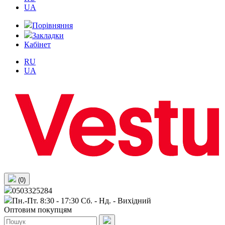
UA
Порівняння
Закладки
Кабінет
RU
UA
(0)
0503325284
Пн.-Пт. 8:30 - 17:30 Сб. - Нд. - Вихiдний
Оптовим покупцям