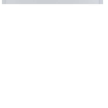
Панель світлодіодна Vestum OPAL 40W 600x600 6500K 220V 1-
553.17 грн.
До кошика