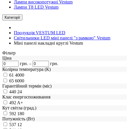
Лампи високопотужні Vestum
Лампи Т8 LED Vestum
Категорії
Продукція VESTUM LED
Світильники LED міні панелі "з рамкою" Vestum
Міні панелі накладні круглі Vestum
Фiльтр
Ціна
грн.
–
грн.
Колірна температура (К)
61
4000
65
6000
Гарантійний термін (міс)
440
24
Клас енергоспоживання
492
A+
Кут світла (град.)
592
180
Потужність (Вт)
537
12