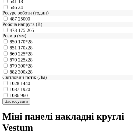
541
18
546
24
Ресурс роботи (годин)
487
25000
Робоча напруга (В)
473
175-265
Розмір (мм)
850
170*28
851
170x28
869
225*28
870
225x28
879
300*28
882
300x28
Світловий потік (Лм)
1028
1440
1037
1920
1086
960
Міні панелі накладні круглі
Vestum