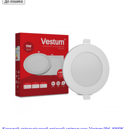
До кошика
Круглий світлодіодний врізний світильник Vestum 9W 4000K