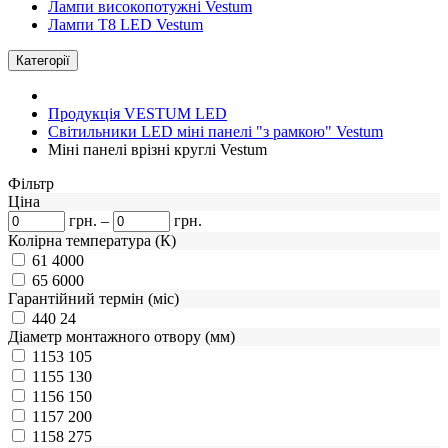
Лампи високопотужні Vestum
Лампи Т8 LED Vestum
Категорії
Продукція VESTUM LED
Світильники LED міні панелі "з рамкою" Vestum
Міні панелі врізні круглі Vestum
Фiльтр
Ціна
грн.
–
грн.
Колірна температура (К)
61
4000
65
6000
Гарантійний термін (міс)
440
24
Діаметр монтажного отвору (мм)
1153
105
1155
130
1156
150
1157
200
1158
275