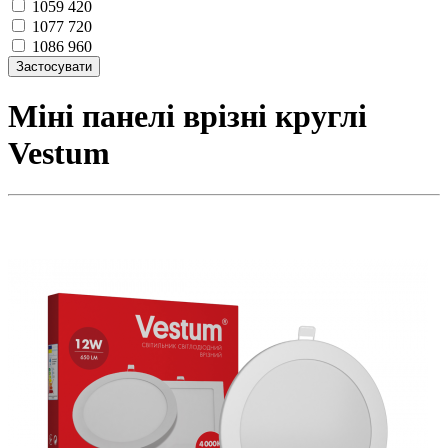
1059
420
1077
720
1086
960
Міні панелі врізні круглі
Vestum