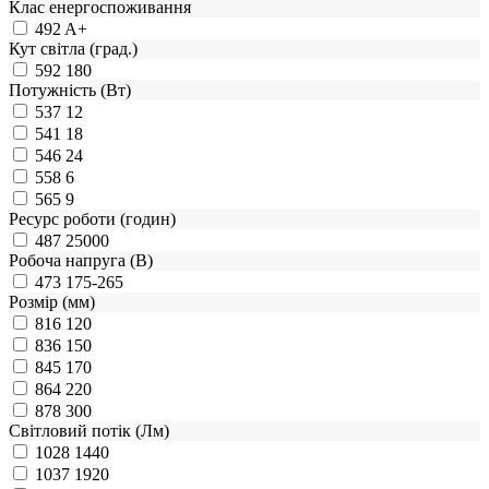
Клас енергоспоживання
492
A+
Кут світла (град.)
592
180
Потужність (Вт)
537
12
541
18
546
24
558
6
565
9
Ресурс роботи (годин)
487
25000
Робоча напруга (В)
473
175-265
Розмір (мм)
816
120
836
150
845
170
864
220
878
300
Світловий потік (Лм)
1028
1440
1037
1920