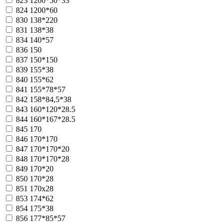
823
1200*50*33
824
1200*60
830
138*220
831
138*38
834
140*57
836
150
837
150*150
839
155*38
840
155*62
841
155*78*57
842
158*84,5*38
843
160*120*28.5
844
160*167*28.5
845
170
846
170*170
847
170*170*20
848
170*170*28
849
170*20
850
170*28
851
170x28
853
174*62
854
175*38
856
177*85*57