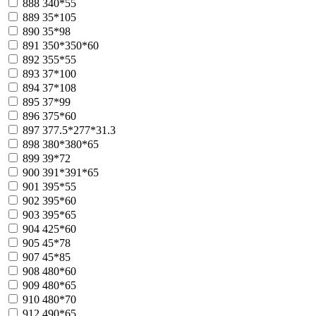
888
340*55
889
35*105
890
35*98
891
350*350*60
892
355*55
893
37*100
894
37*108
895
37*99
896
375*60
897
377.5*277*31.3
898
380*380*65
899
39*72
900
391*391*65
901
395*55
902
395*60
903
395*65
904
425*60
905
45*78
907
45*85
908
480*60
909
480*65
910
480*70
912
490*65