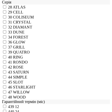
Серія
28
ATLAS
29
CELL
30
COLISEUM
31
CRYSTAL
32
DIAMANT
33
DUNE
34
FOREST
36
GLOW
37
GRILL
39
QUATRO
40
RING
41
RONDO
42
ROSE
43
SATURN
44
SIMPLE
45
SLOT
46
STARLIGHT
47
WILLOW
48
WOOD
Гарантійний термін (міс)
439
12
440
24