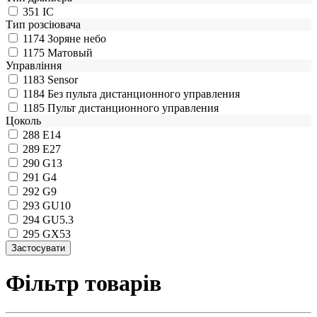
351
IC
Тип розсіювача
1174
Зоряне небо
1175
Матовый
Управління
1183
Sensor
1184
Без пульта дистанционного управления
1185
Пульт дистанционного управления
Цоколь
288
E14
289
E27
290
G13
291
G4
292
G9
293
GU10
294
GU5.3
295
GX53
Фільтр товарів