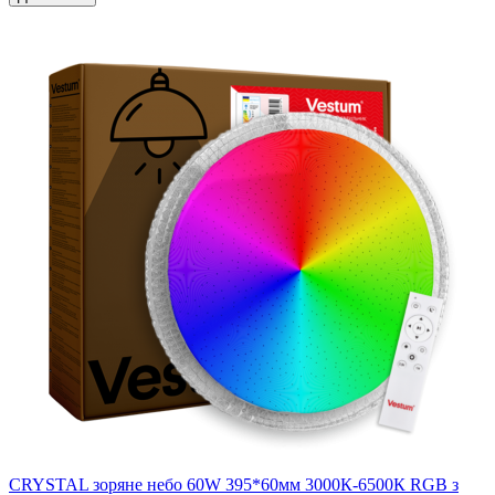
CRYSTAL зоряне небо 60W 395*60мм 3000К-6500К RGB з