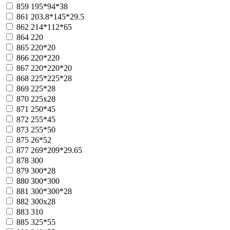
859
195*94*38
861
203.8*145*29.5
862
214*112*65
864
220
865
220*20
866
220*220
867
220*220*20
868
225*225*28
869
225*28
870
225x28
871
250*45
872
255*45
873
255*50
875
26*52
877
269*209*29.65
878
300
879
300*28
880
300*300
881
300*300*28
882
300x28
883
310
885
325*55