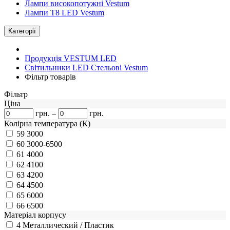
Лампи високопотужні Vestum
Лампи Т8 LED Vestum
Категорії
Продукція VESTUM LED
Світильники LED Стельові Vestum
Фільтр товарів
Фiльтр
Ціна
грн.
–
грн.
Колірна температура (К)
59
3000
60
3000-6500
61
4000
62
4100
63
4200
64
4500
65
6000
66
6500
Матеріал корпусу
4
Металлический / Пластик