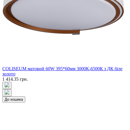
COLISEUM матовий 60W 395*60мм 3000К-6500К з ДК біле
золото
1 414.35 грн.
До кошика