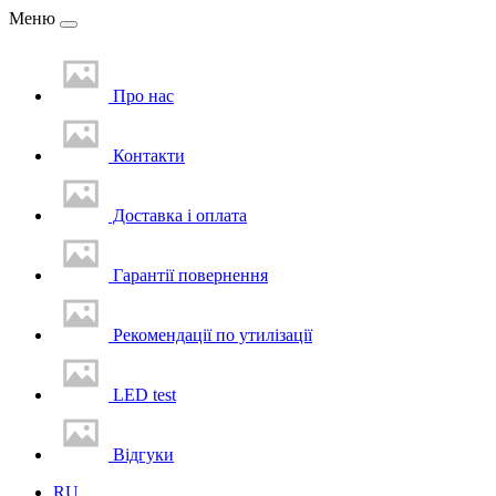
Меню
Про нас
Контакти
Доставка i оплата
Гарантії повернення
Рекомендації по утилізації
LED test
Вiдгуки
RU