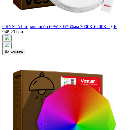
CRYSTAL зоряне небо 60W 395*60мм 3000К-6500К з ДК
948.29 грн.
До кошика