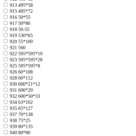
913
495*58
915
495*72
916
50*55
917
50*86
918
50-55
919
530*65
920
55*100
921
560
922
595*595*19
923
595*595*28
925
595*595*8
926
60*108
928
60*112
930
600*21*12
931
600*29
932
600*50*33
934
63*102
935
65*127
937
70*138
938
75*25
939
80*135
940
80*80