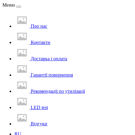
Меню
Про нас
Контакти
Доставка i оплата
Гарантії повернення
Рекомендації по утилізації
LED test
Вiдгуки
RU