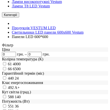
Лампи високопотужні Vestum
Лампи Т8 LED Vestum
Категорії
Продукція VESTUM LED
Светильники LED панели 600х600 Vestum
Панели LED 600*600
Фiльтр
Ціна
грн.
–
грн.
Колірна температура (К)
61
4000
66
6500
Гарантійний термін (міс)
440
24
Клас енергоспоживання
492
A+
Кут світла (град.)
588
140
Потужність (Вт)
551
36