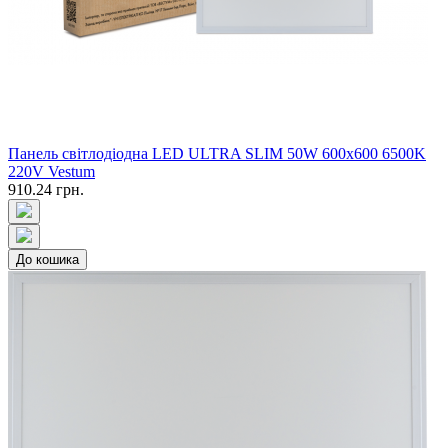
Панель свiтлодiодна LED ULTRA SLIM 50W 600x600 6500K
220V Vestum
910.24 грн.
До кошика