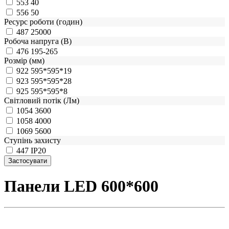
553
40
556
50
Ресурс роботи (годин)
487
25000
Робоча напруга (В)
476
195-265
Розмір (мм)
922
595*595*19
923
595*595*28
925
595*595*8
Світловий потік (Лм)
1054
3600
1058
4000
1069
5600
Ступінь захисту
447
IP20
Панели LED 600*600